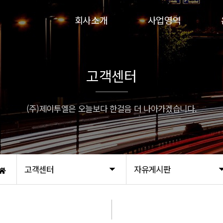
회사소개
사업영역
인사말
인파실
연혁
하이실
고객센터
비전
인파실-G
인증서
프로인파-G
(주)제이투엘은 오늘보다 한걸음 더 나아가겠습니다.
오시는 길
고객센터
자유게시판