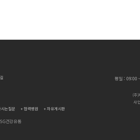
 길
평일 : 09:00
(주
사업
하시는질문
협력병원
자유게시판
SG건강유통