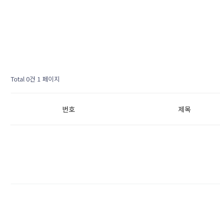
Total 0건
1 페이지
번호
제목
다음검색