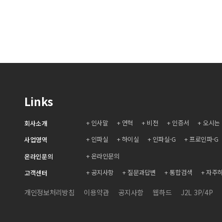
Links
인사말
연혁
비전
인증서
오시는
회사소개
인파실
하이실
인파실-G
프로인파-G
사업영역
온라인문의
온라인문의
공지사항
질문과답변
통합검색
자주
고객센터
개인정보처리방침
이용약관
공지사항
웹하드
J2L 3P/4P