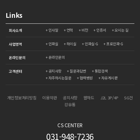
Links
인사말
연혁
비전
인증서
오시는 길
회사소개
인파실
하이실
인파실-G
프로인파-G
사업영역
온라인문의
온라인문의
공지사항
질문과답변
통합검색
고객센터
자주하시는질문
협력병원
자유게시판
개인정보처리방침
이용약관
공지사항
웹하드
J2L 3P/4P
SG건
강유통
CS CENTER
031-948-7236