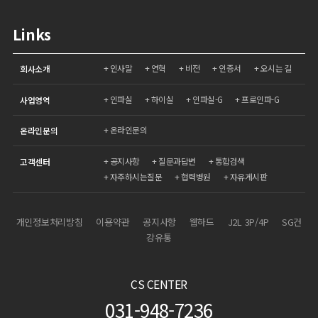
Links
인사말
연혁
비전
인증서
오시는 길
회사소개
인파실
하이실
인파실-G
프로인파-G
사업영역
온라인문의
온라인문의
공지사항
질문과답변
통합검색
고객센터
자주하시는질문
협력병원
자유게시판
개인정보처리방침
이용약관
공지사항
웹하드
J2L 3P/4P
SG건
강유통
CS CENTER
031-948-7236