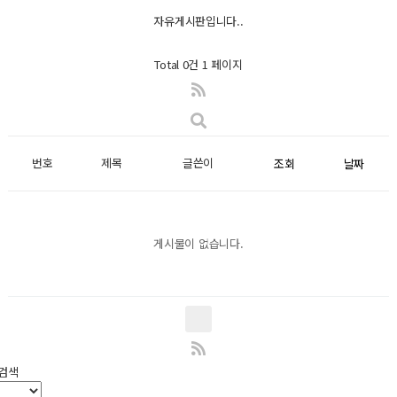
자유게시판입니다..
Total 0건
1 페이지
번호
제목
글쓴이
조회
날짜
게시물이 없습니다.
검색