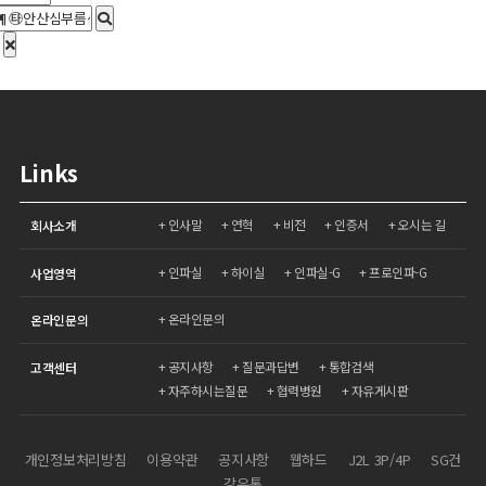
Links
인사말
연혁
비전
인증서
오시는 길
회사소개
인파실
하이실
인파실-G
프로인파-G
사업영역
온라인문의
온라인문의
공지사항
질문과답변
통합검색
고객센터
자주하시는질문
협력병원
자유게시판
개인정보처리방침
이용약관
공지사항
웹하드
J2L 3P/4P
SG건
강유통