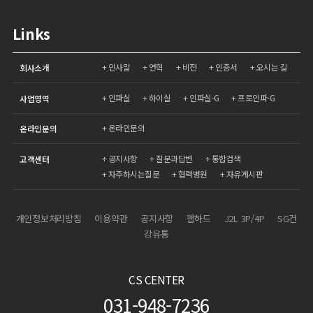
Links
인사말
연혁
비전
인증서
오시는 길
회사소개
인파실
하이실
인파실-G
프로인파-G
사업영역
온라인문의
온라인문의
공지사항
질문과답변
통합검색
고객센터
자주하시는질문
협력병원
자유게시판
개인정보처리방침
이용약관
공지사항
웹하드
J2L 3P/4P
SG건
강유통
CS CENTER
031-948-7236