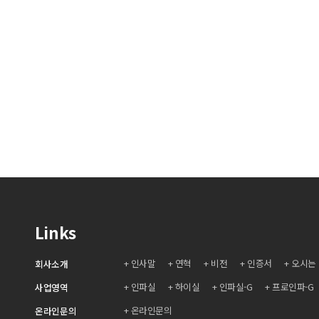
Links
인사말
연혁
비전
인증서
오시는
회사소개
인파실
하이실
인파실-G
프로인파-G
사업영역
온라인문의
온라인문의