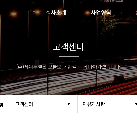
회사소개
사업영역
인사말
인파실
연혁
하이실
고객센터
비전
인파실-G
인증서
프로인파-G
(주)제이투엘은 오늘보다 한걸음 더 나아가겠습니다.
오시는 길
고객센터
자유게시판