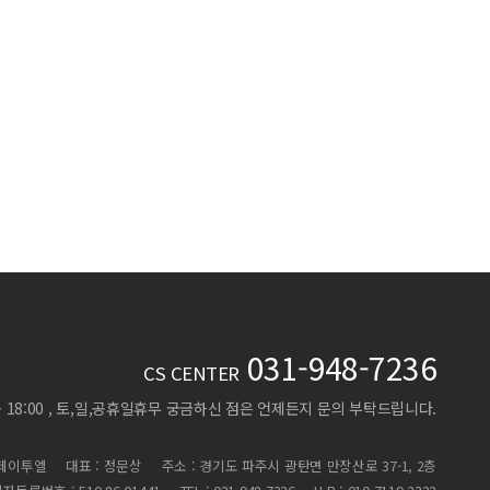
031-948-7236
CS CENTER
 ~ 18:00 , 토,일,공휴일휴무
궁금하신 점은 언제든지 문의 부탁드립니다.
)제이투엘
대표 : 정문상
주소 : 경기도 파주시 광탄면 만장산로 37-1, 2층