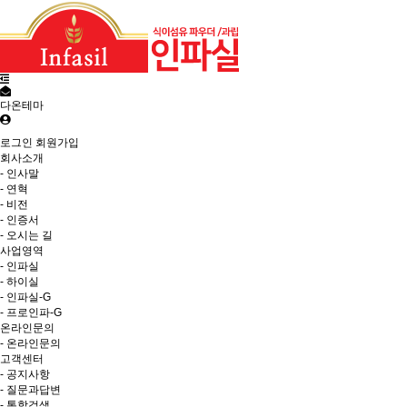
다온테마
로그인
회원가입
회사소개
- 인사말
- 연혁
- 비전
- 인증서
- 오시는 길
사업영역
- 인파실
- 하이실
- 인파실-G
- 프로인파-G
온라인문의
- 온라인문의
고객센터
- 공지사항
- 질문과답변
- 통합검색